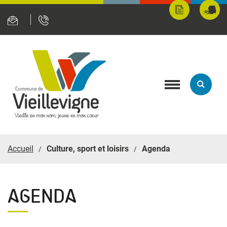
Panneau de gestion des cookies
Mes
Fran
démarches
servi
en
ligne
Toggle
navigation
Accueil
Culture, sport et loisirs
Agenda
AGENDA