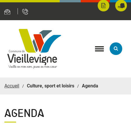
Panneau de gestion des cookies
Mes
Fran
démarches
servi
en
ligne
Toggle
navigation
Accueil
Culture, sport et loisirs
Agenda
AGENDA