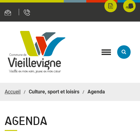
Panneau de gestion des cookies
Mes
Fran
démarches
servi
en
ligne
Toggle
navigation
Accueil
Culture, sport et loisirs
Agenda
AGENDA