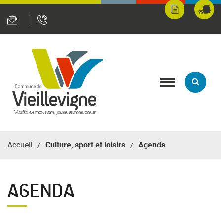
Panneau de gestion des cookies
Mes
Fran
démarches
servi
en
ligne
Toggle
navigation
Accueil
Culture, sport et loisirs
Agenda
AGENDA