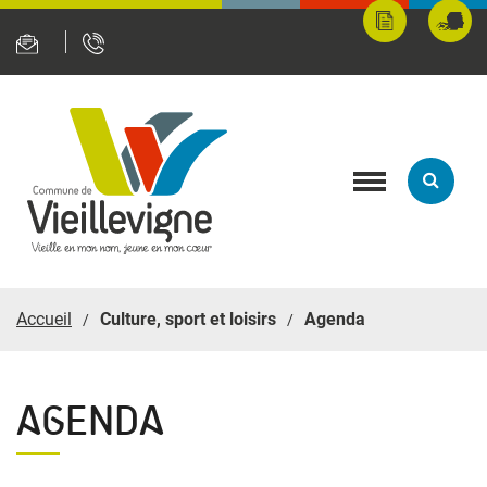
Panneau de gestion des cookies
Mes
Fran
démarches
servi
en
ligne
Toggle
navigation
Accueil
Culture, sport et loisirs
Agenda
AGENDA