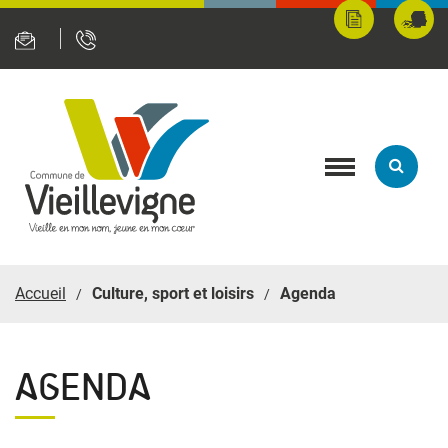
Panneau de gestion des cookies
Mes
Fran
démarches
servi
en
ligne
Toggle
navigation
Accueil
Culture, sport et loisirs
Agenda
AGENDA