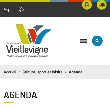
Panneau de gestion des cookies
Mes
Fran
démarches
servi
en
ligne
Toggle
navigation
Accueil
Culture, sport et loisirs
Agenda
AGENDA