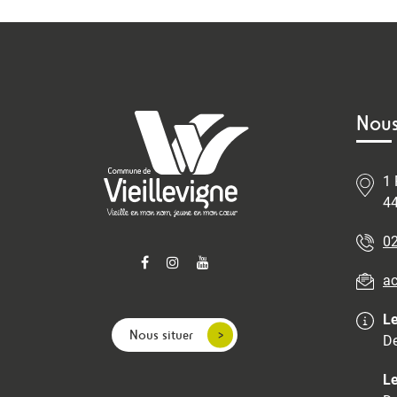
Nous
1 
44
02
ac
Le
Nous situer
De
Le