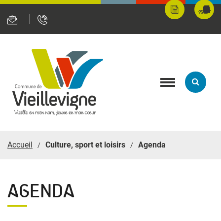
Panneau de gestion des cookies
Mes
Fran
démarches
servi
en
ligne
Toggle
navigation
Accueil
Culture, sport et loisirs
Agenda
AGENDA