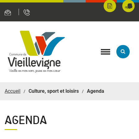
Panneau de gestion des cookies
Mes
Fran
démarches
servi
en
ligne
Toggle
navigation
Accueil
Culture, sport et loisirs
Agenda
AGENDA