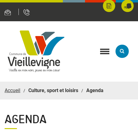
Panneau de gestion des cookies
Mes
Fran
démarches
servi
en
ligne
Toggle
navigation
Accueil
Culture, sport et loisirs
Agenda
AGENDA