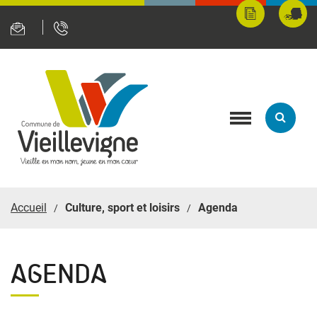
Panneau de gestion des cookies
Mes
Fran
démarches
servi
en
ligne
Toggle
navigation
Accueil
Culture, sport et loisirs
Agenda
AGENDA