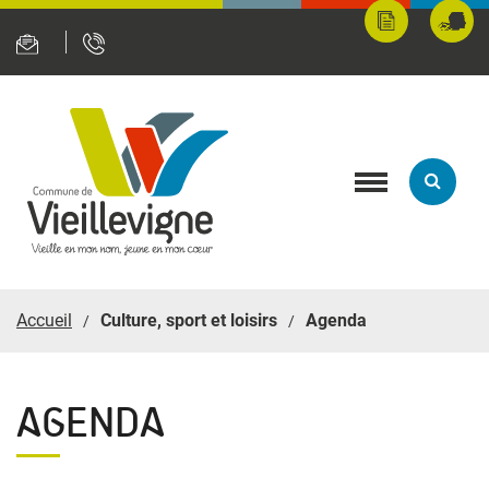
Panneau de gestion des cookies
Mes
Fran
démarches
servi
en
ligne
Toggle
navigation
Accueil
Culture, sport et loisirs
Agenda
AGENDA