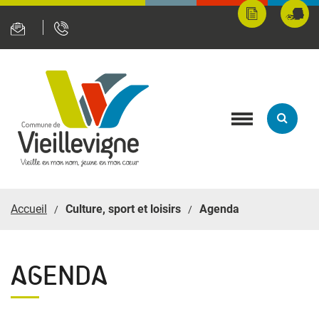
Panneau de gestion des cookies
Mes
Fran
démarches
servi
en
ligne
Toggle
navigation
Accueil
Culture, sport et loisirs
Agenda
AGENDA