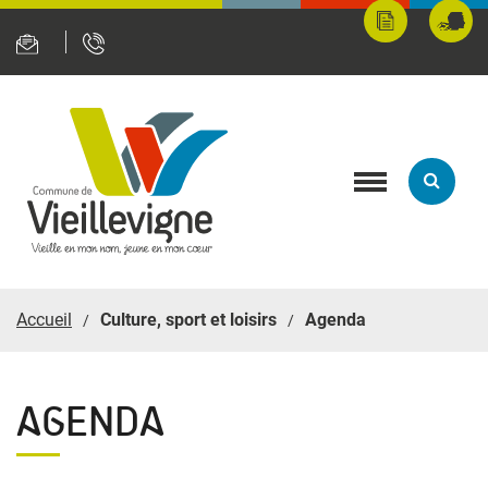
Panneau de gestion des cookies
Mes
Fran
démarches
servi
en
ligne
Toggle
navigation
Accueil
Culture, sport et loisirs
Agenda
AGENDA