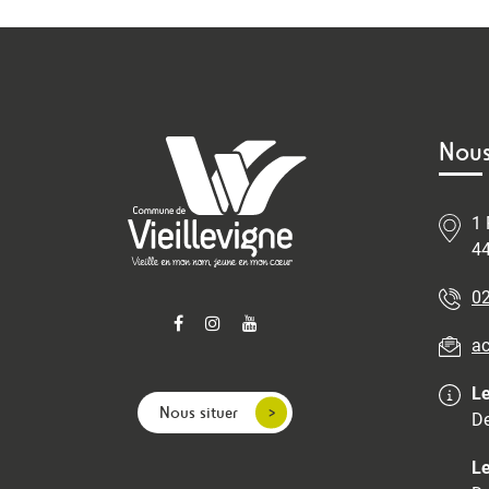
Nous
1 
44
02
ac
Le
Nous situer
De
Le