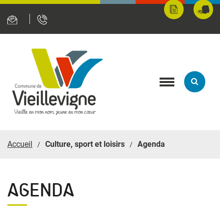
Panneau de gestion des cookies
Mes
Fran
démarches
servi
en
ligne
Toggle
navigation
Accueil
Culture, sport et loisirs
Agenda
AGENDA