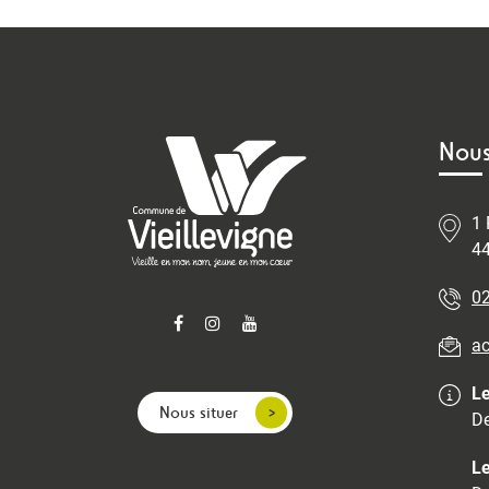
Nous
1 
44
02
ac
Le
Nous situer
De
Le