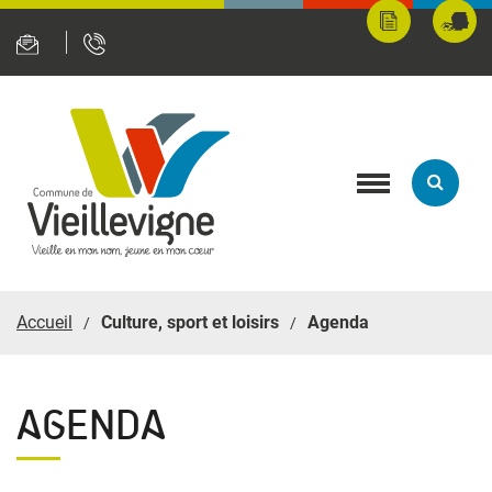
Panneau de gestion des cookies
Mes
Fran
démarches
servi
en
ligne
Toggle
navigation
Accueil
Culture, sport et loisirs
Agenda
AGENDA