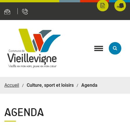
Panneau de gestion des cookies
Mes
Fran
démarches
servi
en
ligne
Toggle
navigation
Accueil
Culture, sport et loisirs
Agenda
AGENDA