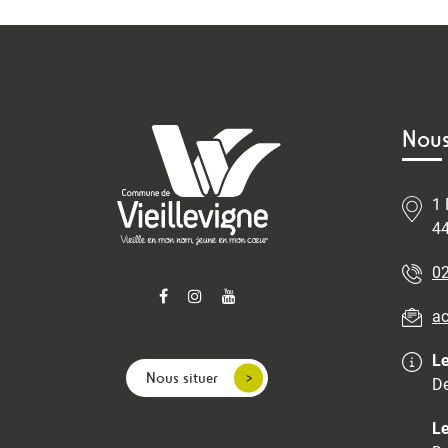
Nous
1 
44
02
ac
Le
Nous situer
De
Le