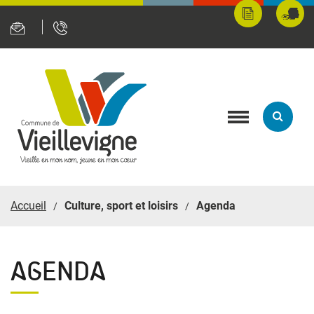
Panneau de gestion des cookies
Mes
Fran
démarches
servi
en
ligne
Toggle
navigation
Accueil
Culture, sport et loisirs
Agenda
AGENDA