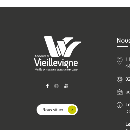
Nous
1 
44
02
ac
Le
Nous situer
De
Le