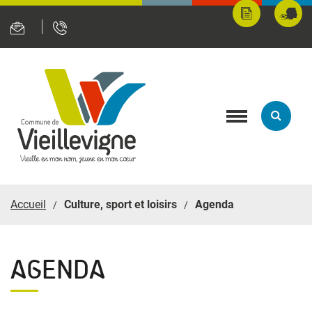
Panneau de gestion des cookies
Mes
Fran
démarches
servi
en
ligne
Toggle
navigation
Accueil
Culture, sport et loisirs
Agenda
AGENDA