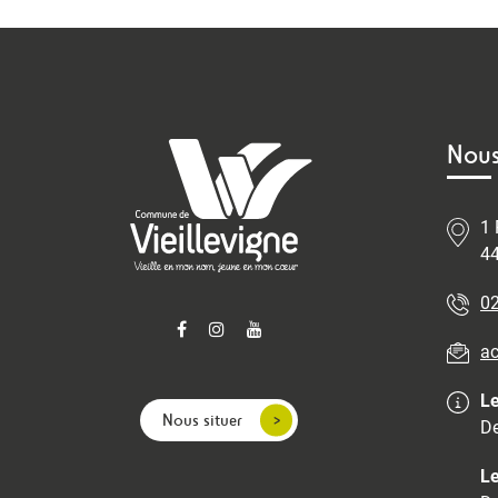
Nous
1 
44
02
ac
Le
Nous situer
De
Le