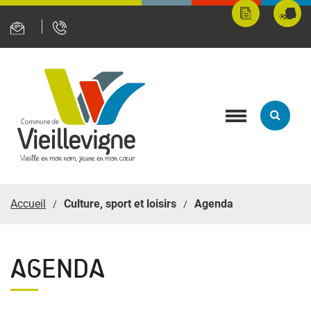
Panneau de gestion des cookies
Mes
Fran
démarches
servi
en
ligne
Toggle
navigation
Accueil
Culture, sport et loisirs
Agenda
AGENDA