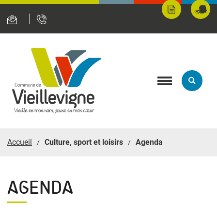
Panneau de gestion des cookies
Mes
Fran
démarches
servi
en
ligne
Toggle
navigation
Accueil
Culture, sport et loisirs
Agenda
AGENDA