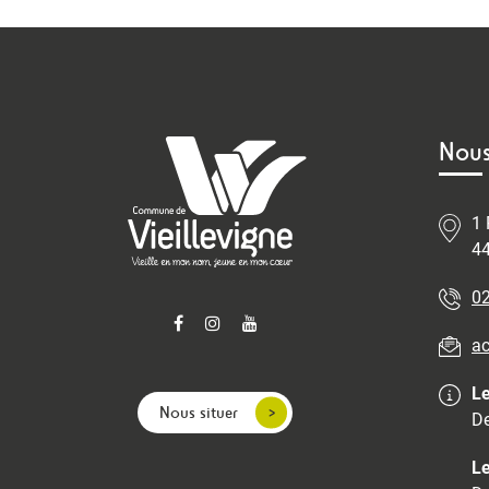
Nous
1 
44
02
ac
Le
Nous situer
De
Le