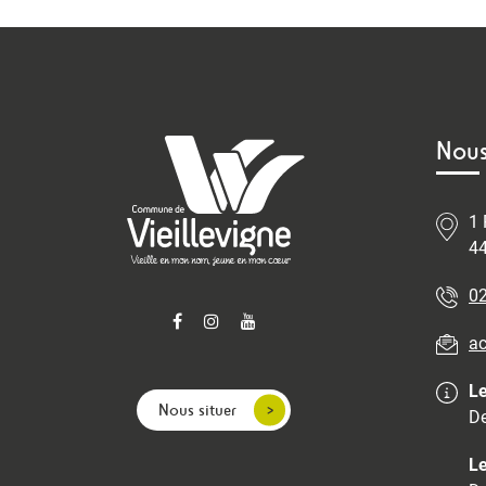
Nous
1 
44
02
ac
Le
Nous situer
De
Le