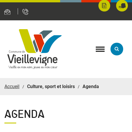
Panneau de gestion des cookies
Mes
Fran
démarches
servi
en
ligne
Toggle
navigation
Accueil
Culture, sport et loisirs
Agenda
AGENDA