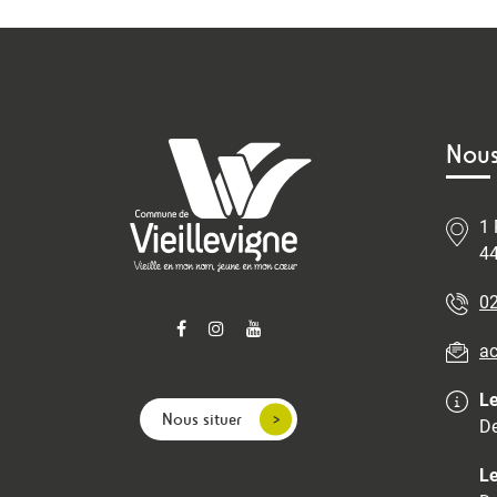
Nous
1 
44
02
ac
Le
Nous situer
De
Le