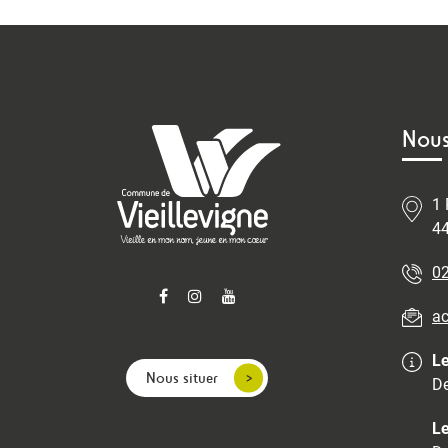
Nous
1 
44
02
ac
Le
Nous situer
De
Le