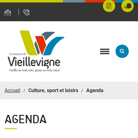
Panneau de gestion des cookies
Mes
Fran
démarches
servi
en
ligne
Toggle
navigation
Accueil
Culture, sport et loisirs
Agenda
AGENDA