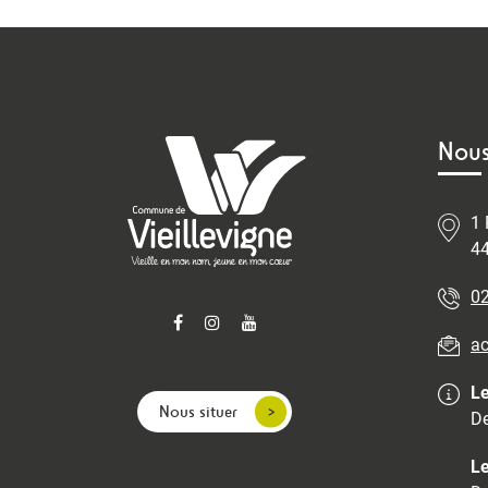
Nous
1 
44
02
ac
Le
Nous situer
De
Le