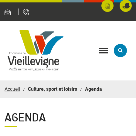
Panneau de gestion des cookies
Mes
Fran
démarches
servi
en
ligne
Toggle
navigation
Accueil
Culture, sport et loisirs
Agenda
AGENDA