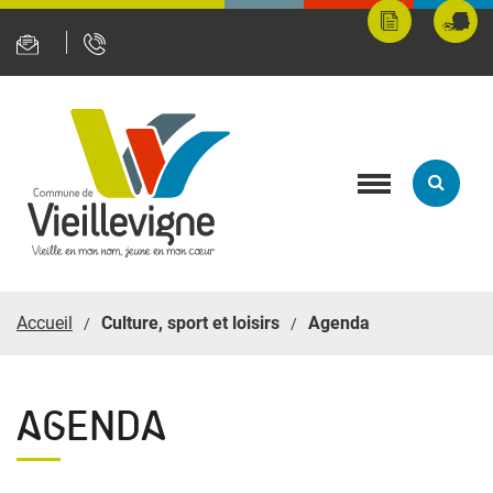
Panneau de gestion des cookies
Mes
Fran
démarches
servi
en
ligne
Toggle
navigation
Accueil
Culture, sport et loisirs
Agenda
AGENDA