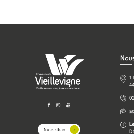
Nous
1 
44
02
ac
Le
Nous situer
De