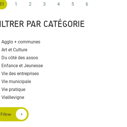
31
1
2
3
4
5
6
ILTRER PAR CATÉGORIE
Agglo + communes
Art et Culture
Du côté des assos
Enfance et Jeunesse
Vie des entreprises
Vie municipale
Vie pratique
Vieillevigne
Filtrer