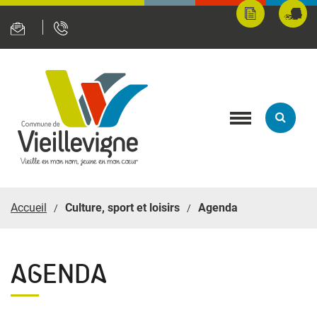
Panneau de gestion des cookies
Mes
Fran
démarches
servi
en
ligne
Toggle
navigation
Accueil
Culture, sport et loisirs
Agenda
AGENDA