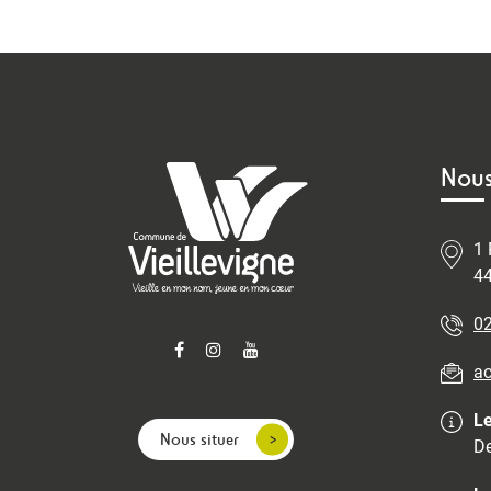
Nous
1 
44
02
ac
Le
Nous situer
De