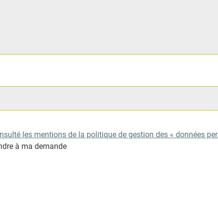
nsulté les mentions de la politique de gestion des « données pe
pondre à ma demande