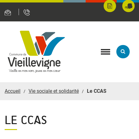
Panneau de gestion des cookies
Mes
Fran
démarches
servi
en
ligne
Toggle
navigation
Accueil
Vie sociale et solidarité
Le CCAS
LE CCAS