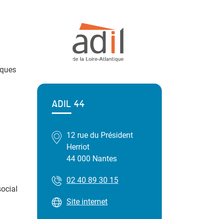
iques
ADIL 44
12 rue du Président
Herriot
44 000 Nantes
02 40 89 30 15
social
Site internet