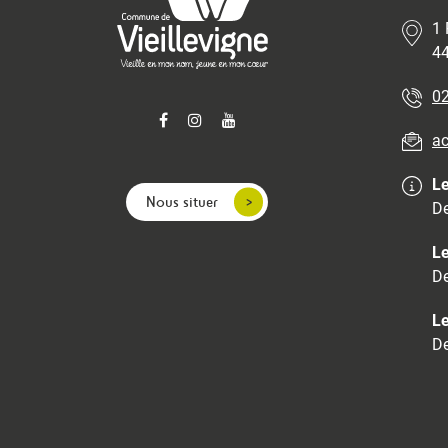
1 
44
02
ac
Le
Nous situer
De
Le
De
Le
De